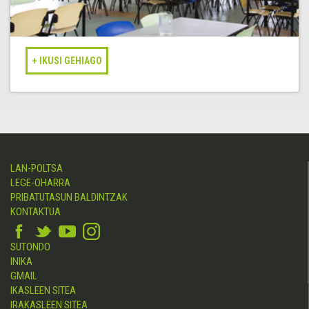
LAN-POLTSA
LEGE-OHARRA
PRIBATUTASUN BALDINTZAK
KONTAKTUA
SUTONDO
INIKA
GMAIL
IKASLEEN SITEA
IRAKASLEEN SITEA