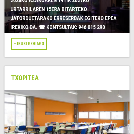
2026KO AZAROAREN 14TIK 2027KO
URTARRILAREN 15ERA BITARTEKO
JATORDUETARAKO ERRESERBAK EGITEKO EPEA
IREKIKO DA. ☎ KONTSULTAK: 946 015 290
TXOPITEA