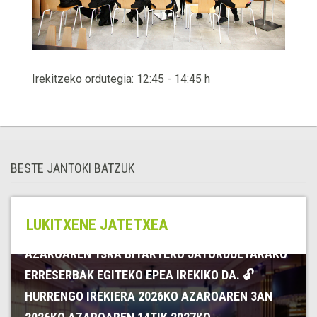
Irekitzeko ordutegia: 12:45 - 14:45 h
BESTE JANTOKI BATZUK
📅 ERRESERBEN HURRENGO IREKIERA 2026KO
LUKITXENE JATETXEA
UZTAILAREN 15EAN 2026KO IRAILAREN 10ETIK
AZAROAREN 13RA BITARTEKO JATORDUETARAKO
ERRESERBAK EGITEKO EPEA IREKIKO DA. 🔓
HURRENGO IREKIERA 2026KO AZAROAREN 3AN