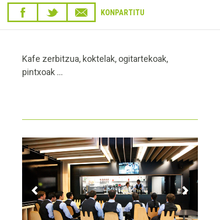
KONPARTITU
Kafe zerbitzua, koktelak, ogitartekoak,
pintxoak ...
&lsaquo;
Hurreng
Aurrekoa
&rsaquo